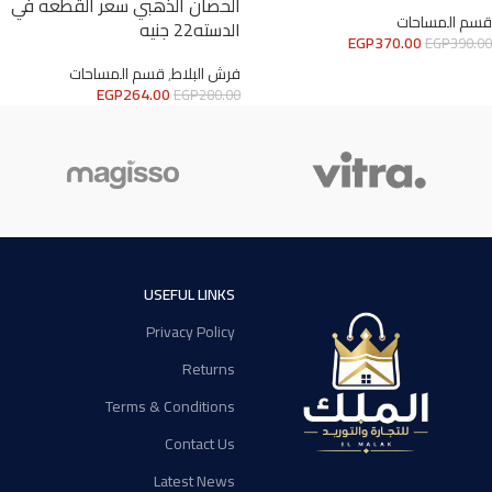
الحصان الذهبي سعر القطعه في
قسم المساحات
الدسته22 جنيه
EGP
370.00
EGP
390.00
فرش البلاط
,
قسم المساحات
EGP
264.00
EGP
280.00
USEFUL LINKS
Privacy Policy
Returns
Terms & Conditions
Contact Us
Latest News