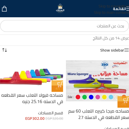
Skip to navigation
القائمة
Skip to main content
عرض ⁦14⁩ من كل النتائج
Show sidebar
-6%
مساحه فيولا التعلب سعر القطعه
في الدسته 25.16 جنيه
-7%
مساحه ميجا كبيره التعلب 60 سم
قسم المساحات
سعر القطعه في الدسته 27
EGP
302.00
EGP
320.00
قسم المساحات