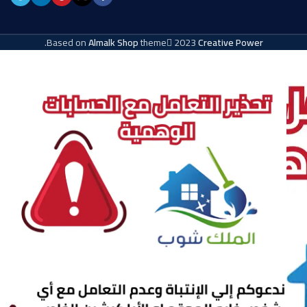
.
Based on
Almalk Shop
theme
2023
Creative Power