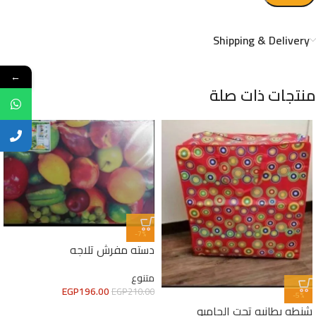
Shipping & Delivery
←
منتجات ذات صلة
-7%
دسته مفرش تلاجه
متنوع
EGP
196.00
EGP
210.00
-5%
شنطه بطانيه تحت الجامبو