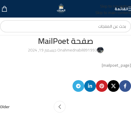
Skip to navigation
القائمة
Skip to main content
صفحة MailPoet
ahmednabil891993
On ديسمبر 19, 2024
[mailpoet_page]
Older