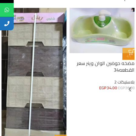
-6%
مضخه حوضين الوان وينر سعر
القطعه34
بلاستيكات 2
EGP
34.00
EGP
36.00