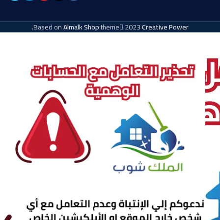
.
Based on
Almalk Shop
theme
2023
Creative Power