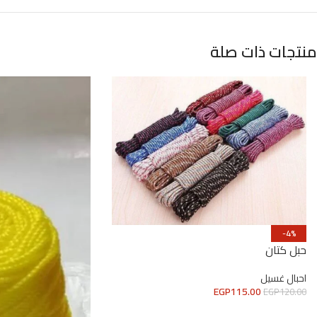
منتجات ذات صلة
-4%
حبل كتان
احبال غسيل
EGP
115.00
EGP
120.00