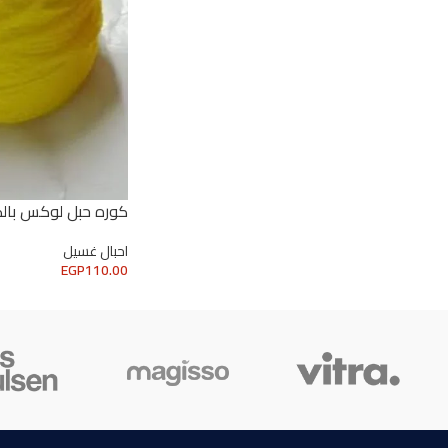
كوره حبل لوكس بالك
احبال غسيل
EGP
110.00