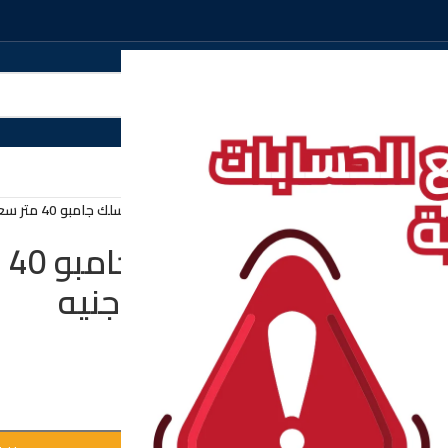
الرئيسية
/
احبال غسيل
/
حبل سلك جامبو 40 متر سعر القطعه في الدسته 30 جنيه
حب
الدسته 30 جنيه
EGP
360.00