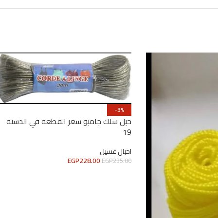
-3%
حبل سلك جامبو سعر القطعه في الدسته
19
احبال غسيل
EGP
228.00
EGP
235.00