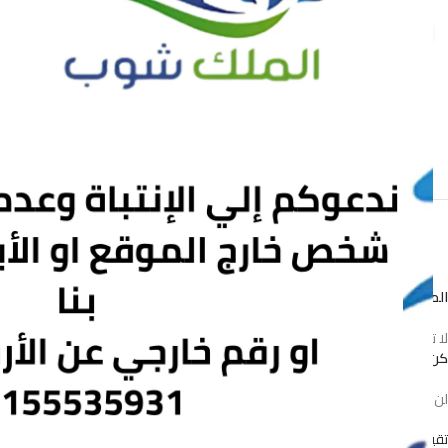
Click to enlarge
المراجعات
لا توجد مراجعات بعد.
كن أول من يقيم “حبل سلك جامبو 40 متر سعر القطعه في الدسته 30 جنيه”
*
لن يتم نشر عنوان بريدك الإلكتروني.
الحقول الإلزامية مشار إليها بـ
*
تقييمك