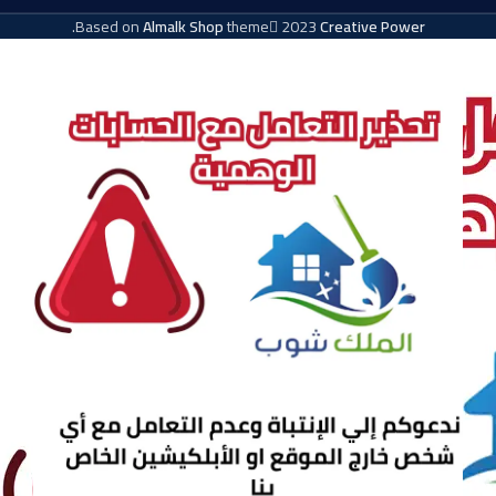
.
Based on
Almalk Shop
theme
2023
Creative Power