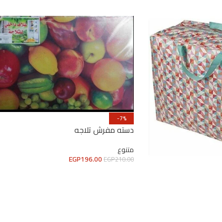
-7%
دسته مفرش تلاجه
متنوع
EGP
196.00
EGP
210.00