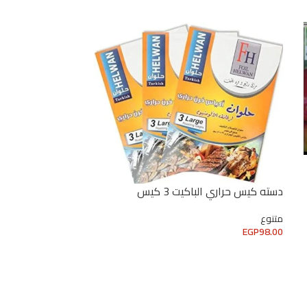
دسته كيس حراري الباكيت 3 كيس
متنوع
EGP
98.00
-14%
قطعه استرتش 250