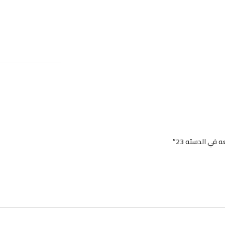
مراجعات (0)
SHIPPING & DELIVERY
ي الدسته 23”