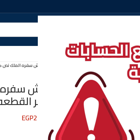
الرئيسية
/
متنوع
/
دسته مفرش سفره الملك نص كيل
دسته مفرش سفره ا
لوكس سعر القطعه في
EGP
276.00
EGP
350.00