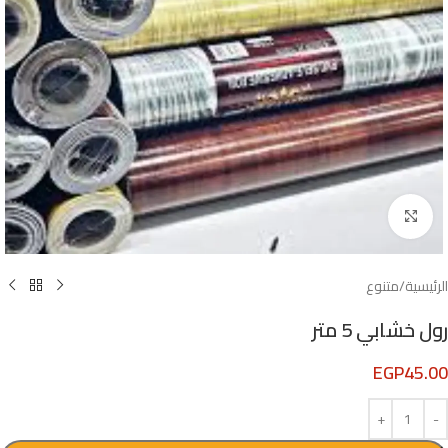
Click to enlarge
الرئيسية
/
متنوع
رول خشابي 5 متر
EGP
45.00