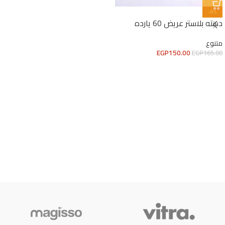
-9%
دسته بلاستر عريض 60 يارده
متنوع
EGP
150.00
EGP
165.00