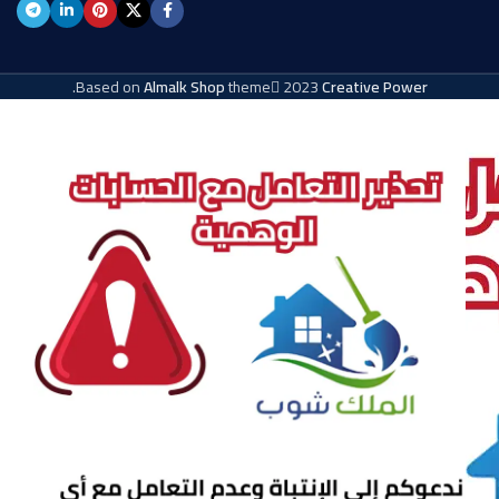
.
Based on
Almalk Shop
theme
2023
Creative Power