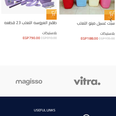
-2%
-4%
طقم العروسه التعلب 23 قطعه
سبت غسيل مينو التعلب
بلاستيكات
بلاستيكات
EGP
790.00
EGP
188.00
EGP
810.00
EGP
195.00
USEFUL LINKS