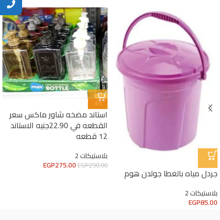
-5%
استاند مضخه شاور ماكس سعر
القطعه في 22.90جنيه الاستاند
12 قطعه
بلاستيكات 2
EGP
275.00
EGP
290.00
جردل مياه بالغطا جولدن هوم
بلاستيكات 2
EGP
85.00