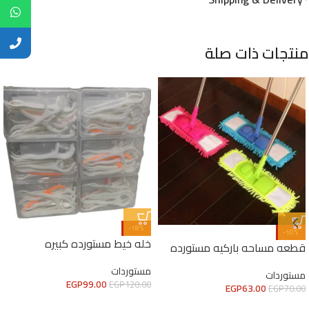
منتجات ذات صلة
-18%
-10%
خله خيط مستورده كبيره
قطعه مساحه باركيه مستورده
مستوردات
مستوردات
EGP
99.00
EGP
120.00
EGP
63.00
EGP
70.00