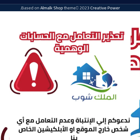
.
Based on
Almalk Shop
theme
2023
Creative Power