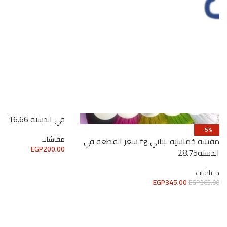
مقشه سلك الكينج 
في الدسته 16.66
-5%
مقاشات
مقشه خماسيه لبناني fg سعر القطعه في
EGP
200.00
الدسته28.75
مقاشات
EGP
345.00
EGP
365.00