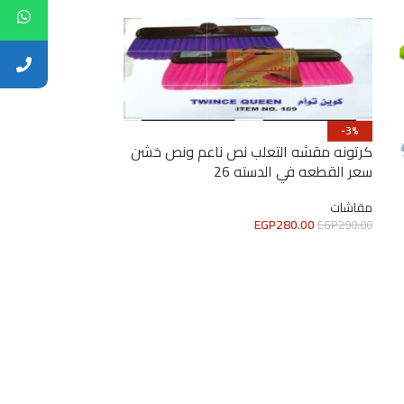
-3%
كرتونه مقشه التعلب نص ناعم ونص خشن
سعر القطعه في الدسته 26
مقشه جرين ماك
سوبر لوكس سعر القط
مقاشات
EGP
280.00
EGP
290.00
مقاشات
EGP
325.00