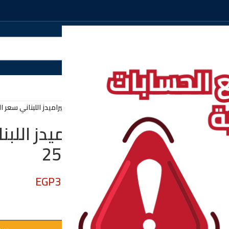
الرئيسية
/
مقاشات
/
مقشه بيراميدز اللبناني سعر الق
مقشه بيراميدز اللب
الدسته 25.83
EGP
310.00
EGP
330.00